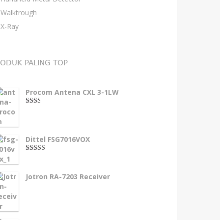
Walktrough
X-Ray
ODUK PALING TOP
Procom Antena CXL 3-1LW
2.00
dari
5
Dittel FSG7016VOX
4.00
dari
5
Jotron RA-7203 Receiver