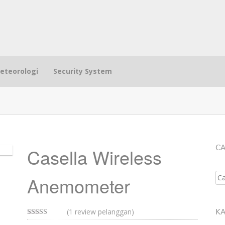
eteorologi
Security System
CA
Casella Wireless
Se
Anemometer
(
1
review pelanggan)
KA
5.00
dari 5