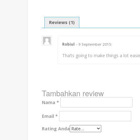
Reviews (1)
Robiul
–
9 September 2015
:
Tha’ts going to make things a lot easi
Tambahkan review
Nama
*
Email
*
Rating Anda