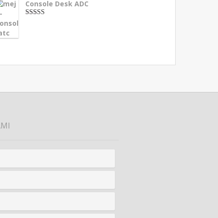
Console Desk ADC
3.33
dari 5
AMI