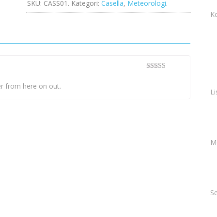
SKU:
CASS01
.
Kategori:
Casella
,
Meteorologi
.
K
5
dari 5
er from here on out.
Li
M
Se