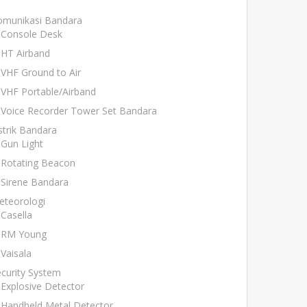
omunikasi Bandara
Console Desk
HT Airband
VHF Ground to Air
VHF Portable/Airband
Voice Recorder Tower Set Bandara
strik Bandara
Gun Light
Rotating Beacon
Sirene Bandara
eteorologi
Casella
RM Young
Vaisala
curity System
Explosive Detector
Handheld Metal Detector