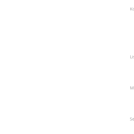
K
Li
M
Se