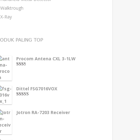
Walktrough
X-Ray
ODUK PALING TOP
Procom Antena CXL 3-1LW
2.00
dari
5
Dittel FSG7016VOX
4.00
dari
5
Jotron RA-7203 Receiver