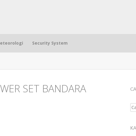
eteorologi
Security System
OWER SET BANDARA
CA
Se
KA