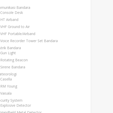
omunikasi Bandara
Console Desk
HT Airband
VHF Ground to Air
VHF Portable/Airband
Voice Recorder Tower Set Bandara
strik Bandara
Gun Light
Rotating Beacon
Sirene Bandara
eteorologi
Casella
RM Young
Vaisala
curity System
Explosive Detector
Handheld Metal Detector