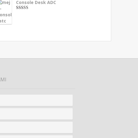
Console Desk ADC
3.33
dari 5
AMI