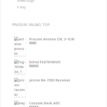
Walktrough
X-Ray
PRODUK PALING TOP
Procom Antena CXL 3-1LW
2.00
dari
5
Dittel FSG7016VOX
4.00
dari
5
Jotron RA-7203 Receiver
Console Desk ADC