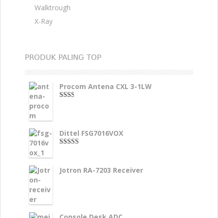
Walktrough
X-Ray
PRODUK PALING TOP
Procom Antena CXL 3-1LW
2.00
dari
5
Dittel FSG7016VOX
4.00
dari
5
Jotron RA-7203 Receiver
Console Desk ADC